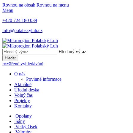
Rovnou na obsah
Rovnou na menu
Menu
+420 724 180 039
info@polabskyluh.cz
Hledaný výraz
Hledat
rozšířené vyhledávání
O nás
Povinné informace
Aktuálně
Úřední deska
Volný čas
Projekty
Kontakty
Opolany
Sány
Velký Osek
Veltruby