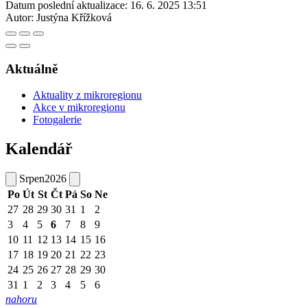
Datum poslední aktualizace:
16. 6. 2025 13:51
Autor:
Justýna Křížková
Aktuálně
Aktuality z mikroregionu
Akce v mikroregionu
Fotogalerie
Kalendář
Srpen
2026
Po
Út
St
Čt
Pá
So
Ne
27
28
29
30
31
1
2
3
4
5
6
7
8
9
10
11
12
13
14
15
16
17
18
19
20
21
22
23
24
25
26
27
28
29
30
31
1
2
3
4
5
6
nahoru